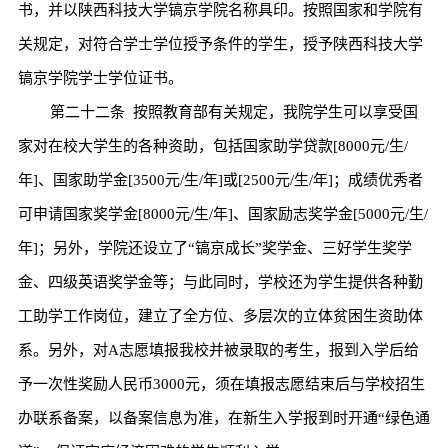
书，并以陕西科技大学镐京学院名称具印。按照国家和学院有
关规定，对符合学士学位授予条件的学生，授予陕西科技大学
镐京学院学士学位证书。
第二十二条
按照教育部有关规定，我院学生可以享受国
家对在校大学生的各种资助，包括国家助学贷款
[8000
元
/
生
/
年
]
、国家助学金
[3500
元
/
生
/
年
]
或
[2500
元
/
生
/
年
]
；成绩优秀者
可申请国家奖学金
[8000
元
/
生
/
年
]
、国家励志奖学金
[5000
元
/
生
/
年
]
；另外，学院还设立了
“
镐京成长
”
奖学金、三好学生奖学
金、四级英语奖学金等；与此同时，学校还为学生提供各种勤
工助学工作岗位，建立了全方位、多层次的立体贫困生资助体
系。另外，对
A
志愿填报我校并被录取的考生，报到入学后给
予一次性奖励人民币
3000
元，须在填报志愿结束后与学校招生
办联系备案，以备案信息为准，在新生入学报到时开通
“
绿色通