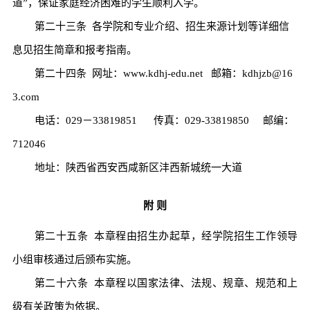
道
”
，保证家庭经济困难的学生顺利入学。
第二十三条
各学院和专业介绍、招生来源计划等详细信
息见招生简章和报考指南。
第二十四条
网址：
www.kdhj-edu.net
邮箱：
kdhjzb@16
3.com
电话：
029
－
33819851
传真：
029-33819850
邮编：
712046
地址：陕西省西安西咸新区沣西新城统一大道
附
则
第二十五条
本章程由招生办起草，经学院招生工作领导
小组审核通过后颁布实施。
第二十六条
本章程以国家法律、法规、规章、规范和上
级有关政策为依据。