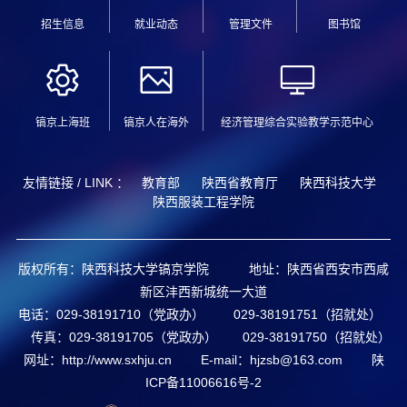
招生信息
就业动态
管理文件
图书馆
镐京上海班
镐京人在海外
经济管理综合实验教学示范中心
友情链接 / LINK ：
教育部
陕西省教育厅
陕西科技大学
陕西服装工程学院
版权所有：陕西科技大学镐京学院 地址：陕西省西安市西咸
新区沣西新城统一大道
电话：029-38191710（党政办） 029-38191751（招就处）
传真：029-38191705（党政办） 029-38191750（招就处）
网址：http://www.sxhju.cn E-mail：hjzsb@163.com
陕
ICP备11006616号-2